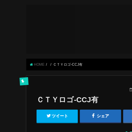
HOME
ＣＴＹロゴ-CCJ有
ＣＴＹロゴ-CCJ有
ツイート
シェア