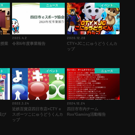
ース
ニュース
イベント
2025.4.2
2020.12.28
習授業
令和6年度事業報告
CTY×JCこにゅうどうくんカ
ップ
ント
イベント
ニュース
2022.3.24
2024.12.24
近鉄百貨店四日市店×CTY e
四日市市内チーム
及び
スポーツこにゅうどうくんカ
Rox³Gaming活動報告
ップ