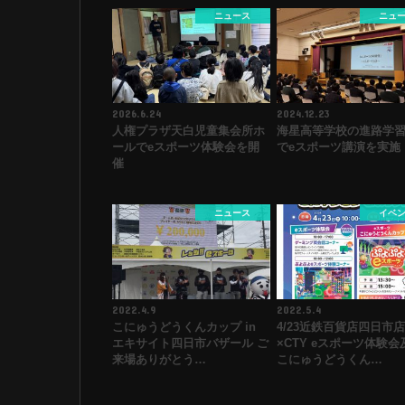
ニュース
ニュ
2026.6.24
2024.12.23
人権プラザ天白児童集会所ホ
海星高等学校の進路学
ールでeスポーツ体験会を開
でeスポーツ講演を実施
催
ニュース
イベ
2022.4.9
2022.5.4
こにゅうどうくんカップ in
4/23近鉄百貨店四日市店
エキサイト四日市バザール ご
×CTY eスポーツ体験会
来場ありがとう…
こにゅうどうくん…