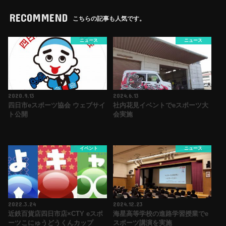
RECOMMEND
こちらの記事も人気です。
ニュース
ニュース
2020.9.13
2024.6.13
四日市eスポーツ協会 ウェブサイ
社内花見イベントでeスポーツ大
ト公開
会実施
イベント
ニュース
2022.3.24
2024.12.23
近鉄百貨店四日市店×CTY eスポ
海星高等学校の進路学習授業でe
ーツこにゅうどうくんカップ
スポーツ講演を実施