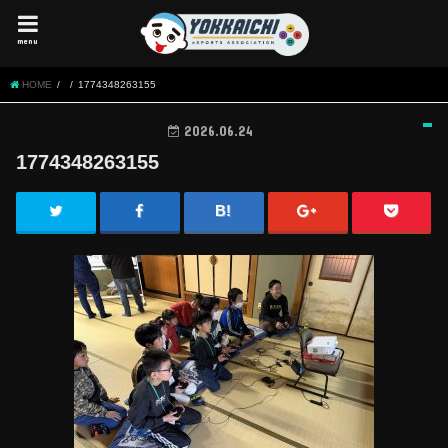
menu
HOME
1774348263155
2026.06.24
1774348263155