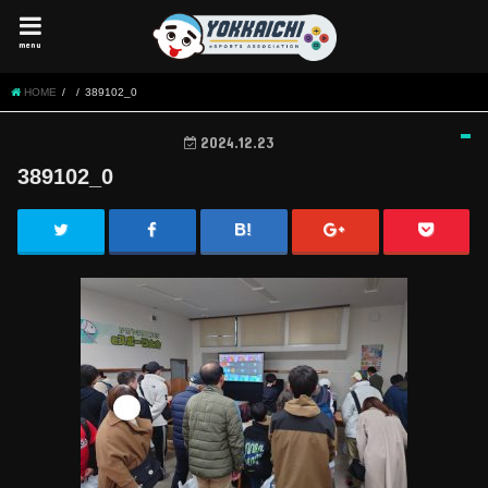
menu
HOME
389102_0
2024.12.23
389102_0